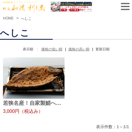
HOME
へしこ
へしこ
表示順 :
価格の低い順
価格の高い順
更新日順
若狭名産！自家製鯖へしこ
3,000円
（税込み）
表示件数：1～1/1